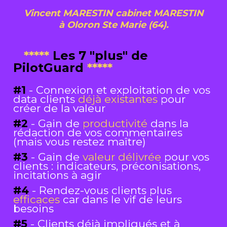
Vincent MARESTIN cabinet MARESTIN
à Oloron Ste Marie (64).
*****
 Les 7 "plus" de 
PilotGuard 
*****
#1
- Connexion et exploitation de vos 
data clients 
déjà existantes
 pour 
créer de la valeur
#2
- Gain de 
productivité
 dans la 
rédaction de vos commentaires 
(mais vous restez maître)
#3
- Gain de 
valeur délivrée
 pour vos 
clients : indicateurs, préconisations, 
incitations à agir
#4
- Rendez-vous clients plus 
efficaces
 car dans le vif de leurs 
besoins
#5
- Clients déjà impliqués et à 