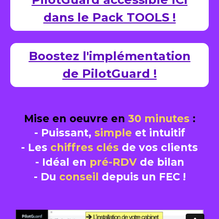
dans le Pack TOOLS !
Boostez l'implémentation
de PilotGuard !
Mise en oeuvre en 
30
minutes
 :
- Puissant, 
simple
 et intuitif
- Les 
chiffres clés
 de vos clients
- Idéal en 
pré-RDV 
de bilan
- Du 
conseil 
depuis un FEC !