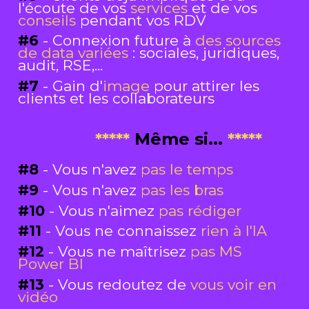
l'écoute de vos 
services
 et de vos 
conseils 
pendant vos RDV
#6
- Connexion future à 
des sources 
de data variées
 : sociales, juridiques, 
audit, RSE,...
#7
- Gain d'
image
 pour attirer les 
clients et les collaborateurs
*****
 Même si... 
*****
#8
- Vous n'avez 
pas le temps
#9
- Vous n'avez 
pas les bras
#10
- Vous n'aimez 
pas rédiger
#11
- Vous ne connaissez 
rien à l'IA
#12
- Vous ne maîtrisez 
pas MS 
Power BI
#13
- Vous redoutez de 
vous voir en 
vidéo